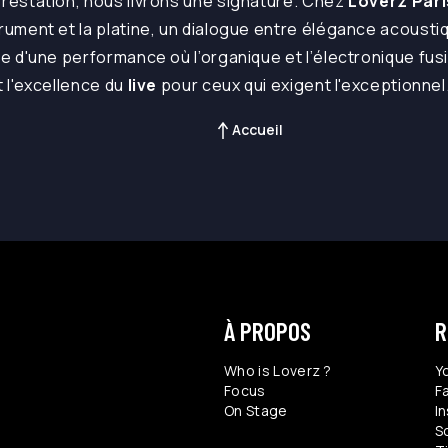
prestation, nous livrons une signature. Chez
Loverz Pari
trument et la platine, un dialogue entre élégance acousti
ège d'une performance où l’organique et l’électronique fu
t l'excellence du
live
pour ceux qui exigent l'exceptionnel
Accueil
À PROPOS
R
Who is Loverz ?
Y
Focus
F
On Stage
I
S