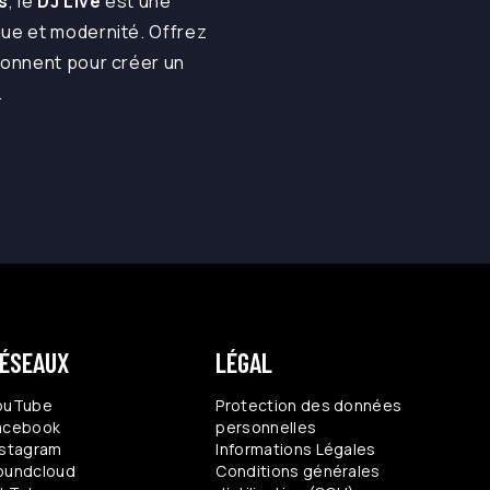
s
, le
DJ Live
est une
que et modernité. Offrez
sionnent pour créer un
.
ÉSEAUX
LÉGAL
ouTube
Protection des données
acebook
personnelles
nstagram
Informations Légales
oundcloud
Conditions générales