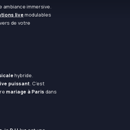
ne ambiance immersive.
tions live
modulables
vers de votre
sicale
hybride.
Live puissant
. C’est
tre
mariage à Paris
dans