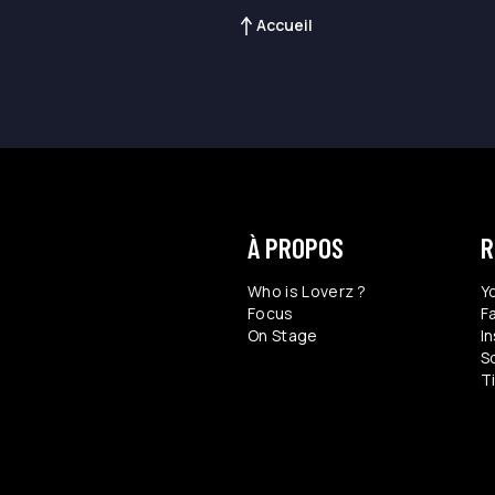
Accueil
À PROPOS
R
Who is Loverz ?
Y
Focus
F
On Stage
I
S
T