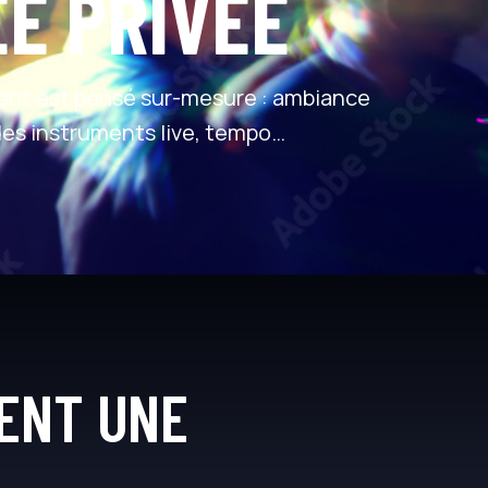
ÉE PRIVÉE
t est pensé sur-mesure : ambiance
des instruments live, tempo…
ENT UNE