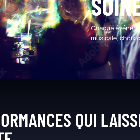
SOIR
Chaque événemen
musicale, choix 
FORMANCES QUI LAISS
TE