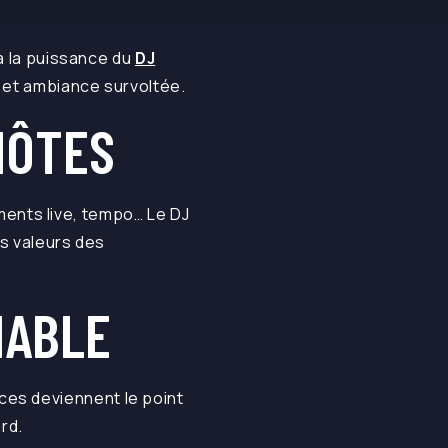
 à la puissance du
DJ
t et ambiance survoltée.
HÔTES
ents live, tempo… Le DJ
es valeurs des
IABLE
ces deviennent le point
rd.