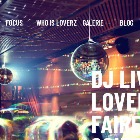
FOCUS
WHO IS LOVERZ
GALERIE
BLOG
DJ L
LOVER
FAIR