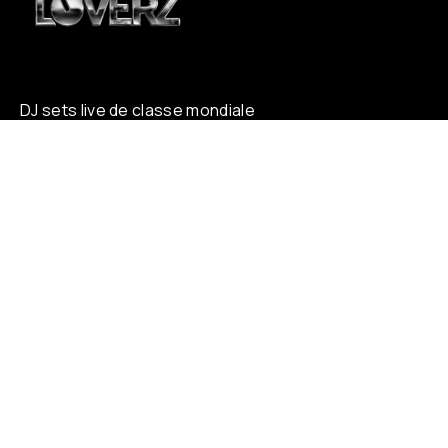
DJ sets live de classe mondiale
pour une soirée inoubliable.
À PROPOS
Who is Loverz ?
Focus
On Stage
RÉSEAUX
YouTube
Facebook
Instagram
Soundcloud
TikTok
LÉGAL